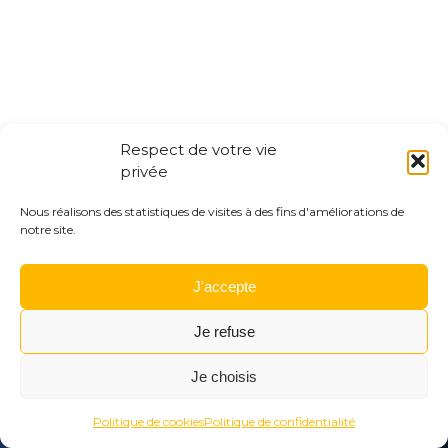
Respect de votre vie
privée
Nous réalisons des statistiques de visites à des fins d'améliorations de
notre site.
J'accepte
Je refuse
Je choisis
À
Activité
Restaurant
Agenda
Menu
la
Rechercher
Menu
Reche
Politique de cookies
Politique de confidentialité
une