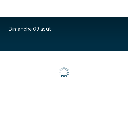
pLetter
Je
Dimanche 09 août
suis
en
Charente-
Limousine