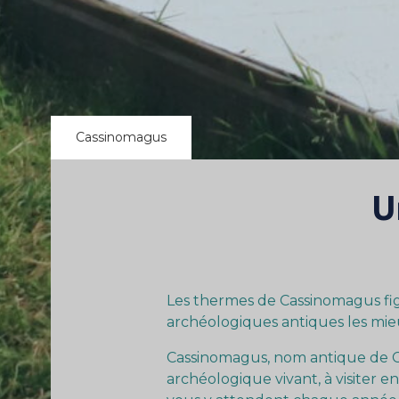
Cassinomagus
U
Les thermes de Cassinomagus fig
archéologiques antiques les mie
Cassinomagus, nom antique de C
archéologique vivant, à visiter e