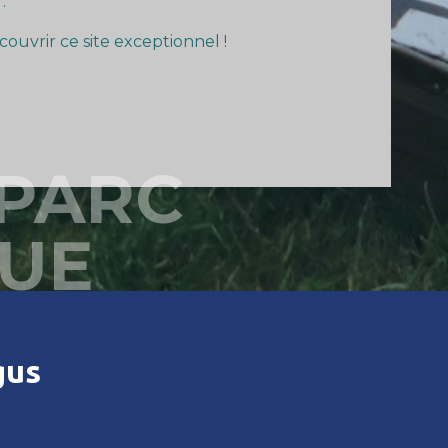
.
ouvrir ce site exceptionnel !
 PARC
UE
gus