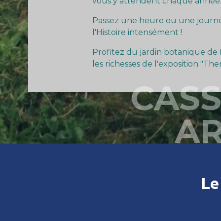
vous y attendent chaque année
Passez une heure ou une journ
l'Histoire intensément !
Profitez du jardin botanique de 
les richesses de l'exposition "T
CASS
A
Le