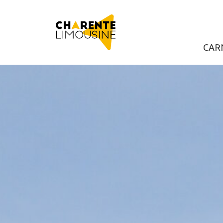
pLetter
CAR