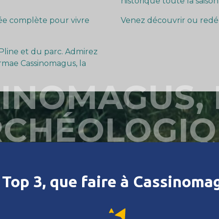
.
historique toute la saison 
ée complète pour vivre
Venez découvrir ou redéc
Pline et du parc. Admirez
hermae Cassinomagus, la
INOMAGUS,
RCHÉOLOGIQ
 Top 3, que faire à Cassinoma