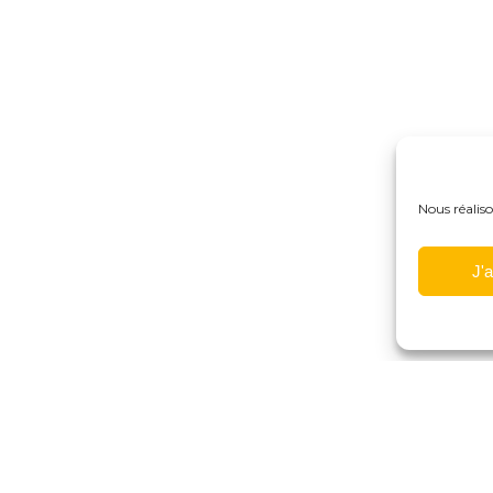
Nous réaliso
J'