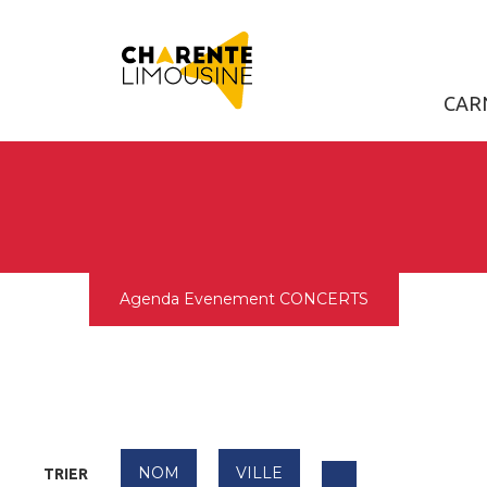
pLetter
CAR
Agenda
Evenement
CONCERTS
NOM
VILLE
TRIER