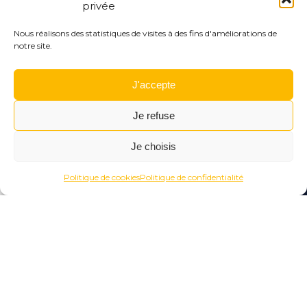
privée
Nous réalisons des statistiques de visites à des fins d'améliorations de
notre site.
MANOT
Visite guidée savonnerie de manot
J'accepte
le 27 août 2026
14h
Je refuse
Je choisis
Menu
Rechercher
Menu
Reche
Politique de cookies
Politique de confidentialité