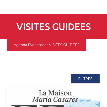
pLetter
VISITES GUIDEES
Agenda
Evenement
VISITES GUIDEES
FILTRES