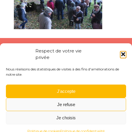
Respect de votre vie
privée
Nous réalisons des statistiques de visites à des fins d'améliorations de
notre site.
J'accepte
Je refuse
Je choisis
Menu
Rechercher
Menu
Reche
Politique de cookies
Politique de confidentialité