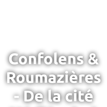
Confolens &
Roumazières
- De la cité