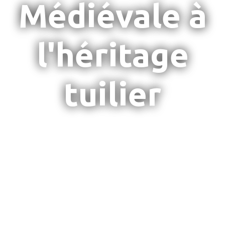
Médiévale à
l'héritage
tuilier