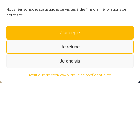
Nous réalisons des statistiques de visites à des fins d'améliorations de
notre site.
J'accepte
Je refuse
Je choisis
Menu
Rechercher
Menu
Reche
Politique de cookies
Politique de confidentialité
Dans chaque cache se trouve un Poï’z à