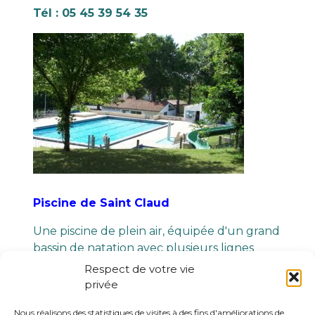
Tél : 05 45 39 54 35
Piscine de Saint Claud
Une piscine de plein air, équipée d'un grand
bassin de natation avec plusieurs lignes
d'eau et d'un
toboggan
.
Respect de votre vie
privée
Cette piscine est entourée d'un large
terrain engazonné qui fait office
de
Nous réalisons des statistiques de visites à des fins d'améliorations de