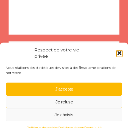
Respect de votre vie
privée
Rejoignez-nous sur
Nous réalisons des statistiques de visites à des fins d'améliorations de
FACEBOOK
notre site.
J'accepte
Je refuse
Je choisis
Consultez la
Menu
Rechercher
Menu
Reche
MÉTÉO
Politique de cookies
Politique de confidentialité