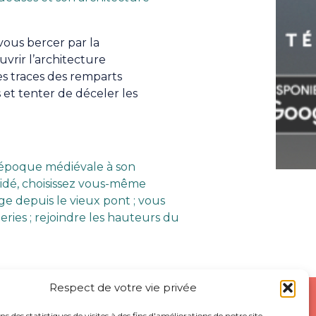
-vous bercer par la
vrir l’architecture
es traces des remparts
 et tenter de déceler les
n époque médiévale à son
uidé, choisissez vous-même
age depuis le vieux pont ; vous
ries ; rejoindre les hauteurs du
Respect de votre vie privée
ns des statistiques de visites à des fins d'améliorations de notre site.