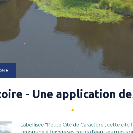
tère
toire - Une application d
L
abellisée "Petite Cité de Caractère", cette cité
Limousine à travers ses cours d’eau, ses rues si