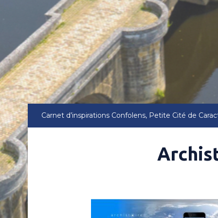
Carnet d’inspirations
Confolens, Petite Cité de Carac
Archis