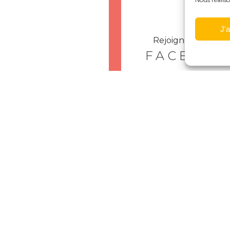
J'
Rejoignez-nous su
FACEBOO
Déposez votre
ÉVÉNEME